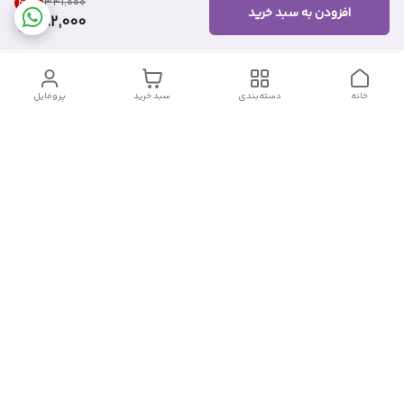
46
%
۳۴۱٬۰۰۰
افزودن به سبد خرید
182,000
خانه
دسته‌بندی
سبد خرید
پروفایل
دسترسی سریع
تماس با ما
شکایات
درباره ما
قوانین و مقررات
سیاست حریم خصوصی
شماره تماس
09382140833
آدرس ایمیل
Momtaz_cosmetic@gmail.com