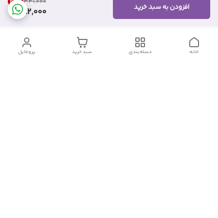
46
%
۳۴۱٬۰۰۰
افزودن به سبد خرید
182,000
خانه
دسته‌بندی
سبد خرید
پروفایل
دسترسی سریع
تماس با ما
شکایات
درباره ما
قوانین و مقررات
سیاست حریم خصوصی
شماره تماس
09382140833
آدرس ایمیل
Momtaz_cosmetic@gmail.com