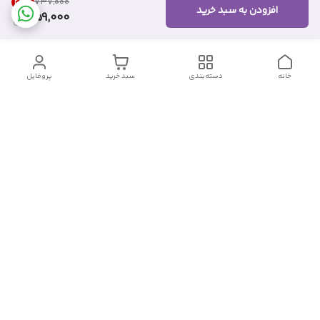
24
%
۷۳۷٬۰۰۰
افزودن به سبد خرید
559,000
خانه
دسته‌بندی
سبد خرید
پروفایل
دسترسی سریع
تماس با ما
شکایات
درباره ما
قوانین و مقررات
سیاست حریم خصوصی
شماره تماس
09382140833
آدرس ایمیل
Momtaz_cosmetic@gmail.com