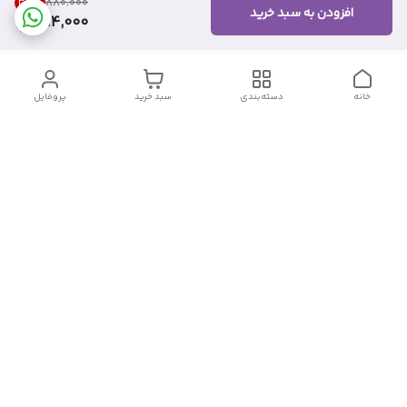
30
%
۸۸۰٬۰۰۰
افزودن به سبد خرید
614,000
خانه
دسته‌بندی
سبد خرید
پروفایل
دسترسی سریع
تماس با ما
شکایات
درباره ما
قوانین و مقررات
سیاست حریم خصوصی
شماره تماس
09382140833
آدرس ایمیل
Momtaz_cosmetic@gmail.com