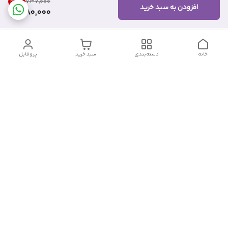
34
%
۷۳۷٬۰۰۰
افزودن به سبد خرید
480,000
خانه
دسته‌بندی
سبد خرید
پروفایل
دسترسی سریع
تماس با ما
شکایات
درباره ما
قوانین و مقررات
سیاست حریم خصوصی
شماره تماس
09382140833
آدرس ایمیل
Momtaz_cosmetic@gmail.com