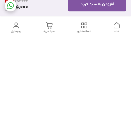
32
%
۷۸۰٬۰۰۰
افزودن به سبد خرید
525,000
خانه
دسته‌بندی
سبد خرید
پروفایل
دسترسی سریع
تماس با ما
شکایات
درباره ما
قوانین و مقررات
سیاست حریم خصوصی
شماره تماس
09382140833
آدرس ایمیل
Momtaz_cosmetic@gmail.com