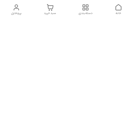
خانه
دسته‌بندی
سبد خرید
پروفایل
دسترسی سریع
تماس با ما
شکایات
درباره ما
قوانین و مقررات
سیاست حریم خصوصی
شماره تماس
09382140833
آدرس ایمیل
Momtaz_cosmetic@gmail.com