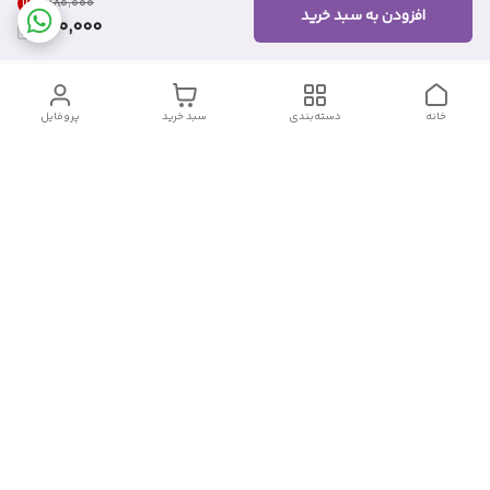
11
%
۹۸۰٬۰۰۰
افزودن به سبد خرید
870,000
خانه
دسته‌بندی
سبد خرید
پروفایل
دسترسی سریع
تماس با ما
شکایات
درباره ما
قوانین و مقررات
سیاست حریم خصوصی
شماره تماس
09382140833
آدرس ایمیل
Momtaz_cosmetic@gmail.com