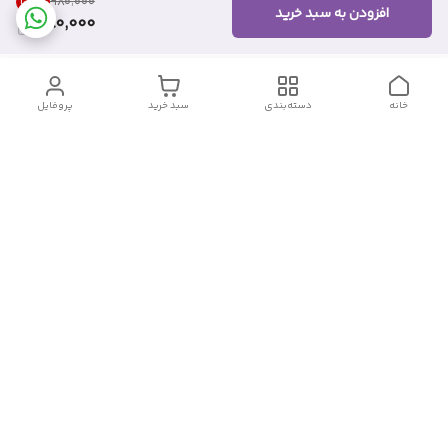
30
%
۹۸۰٬۰۰۰
افزودن به سبد خرید
680,000
خانه
دسته‌بندی
سبد خرید
پروفایل
دسترسی سریع
تماس با ما
شکایات
درباره ما
قوانین و مقررات
سیاست حریم خصوصی
شماره تماس
09382140833
آدرس ایمیل
Momtaz_cosmetic@gmail.com