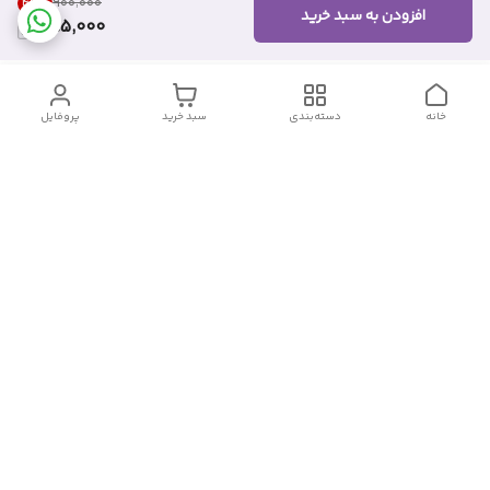
46
%
۹۰۰٬۰۰۰
افزودن به سبد خرید
485,000
خانه
دسته‌بندی
سبد خرید
پروفایل
دسترسی سریع
تماس با ما
شکایات
درباره ما
قوانین و مقررات
سیاست حریم خصوصی
شماره تماس
09382140833
آدرس ایمیل
Momtaz_cosmetic@gmail.com