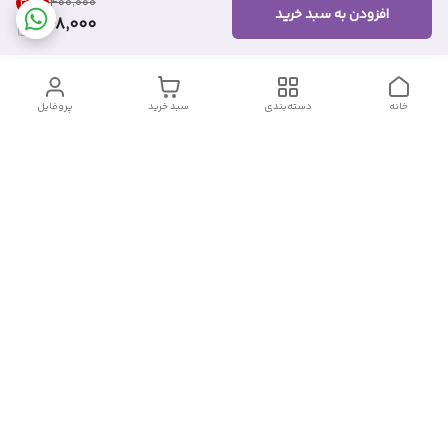
38
%
۴۰۰٬۰۰۰
افزودن به سبد خرید
248,000
خانه
دسته‌بندی
سبد خرید
پروفایل
دسترسی سریع
تماس با ما
شکایات
درباره ما
قوانین و مقررات
سیاست حریم خصوصی
شماره تماس
09382140833
آدرس ایمیل
Momtaz_cosmetic@gmail.com