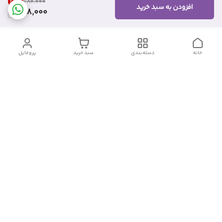
26
%
۶۸۰٬۰۰۰
افزودن به سبد خرید
498,000
خانه
دسته‌بندی
سبد خرید
پروفایل
دسترسی سریع
تماس با ما
شکایات
درباره ما
قوانین و مقررات
سیاست حریم خصوصی
شماره تماس
09382140833
آدرس ایمیل
Momtaz_cosmetic@gmail.com