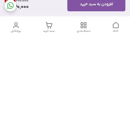
55
%
۲۹۰٬۰۰۰
افزودن به سبد خرید
130,000
خانه
دسته‌بندی
سبد خرید
پروفایل
دسترسی سریع
تماس با ما
شکایات
درباره ما
قوانین و مقررات
سیاست حریم خصوصی
شماره تماس
09382140833
آدرس ایمیل
Momtaz_cosmetic@gmail.com