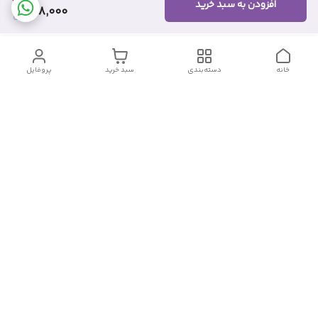
افزودن به سبد خرید
418,000
خانه
دسته‌بندی
سبد خرید
پروفایل
دسترسی سریع
تماس با ما
شکایات
درباره ما
قوانین و مقررات
سیاست حریم خصوصی
شماره تماس
09382140833
آدرس ایمیل
Momtaz_cosmetic@gmail.com