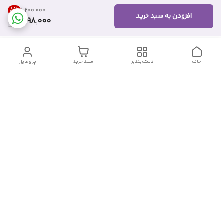
8
%
۱٬۲۰۰٬۰۰۰
افزودن به سبد خرید
1,098,000
خانه
دسته‌بندی
سبد خرید
پروفایل
دسترسی سریع
تماس با ما
شکایات
درباره ما
قوانین و مقررات
سیاست حریم خصوصی
شماره تماس
09382140833