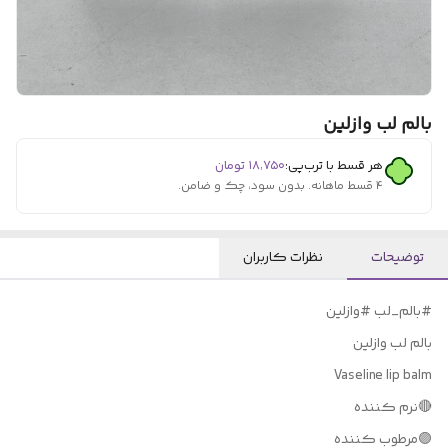
بالم لب وازلین
هر قسط با ترب‌پی:
۱۸٬۷۵۰
تومان
۴ قسط ماهانه. بدون سود، چک و ضامن.
توضیحات
نظرات کاربران
#بالم_لب #وازلین
بالم لب وازلین
Vaseline lip balm
🔴نرم كننده
🟣مرطوب كننده