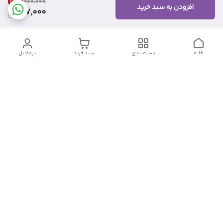
22
%
۹۰۰٬۰۰۰
افزودن به سبد خرید
697,000
خانه
دسته‌بندی
سبد خرید
پروفایل
دسترسی سریع
تماس با ما
شکایات
درباره ما
قوانین و مقررات
سیاست حریم خصوصی
شماره تماس
09382140833
آدرس ایمیل
Momtaz_cosmetic@gmail.com