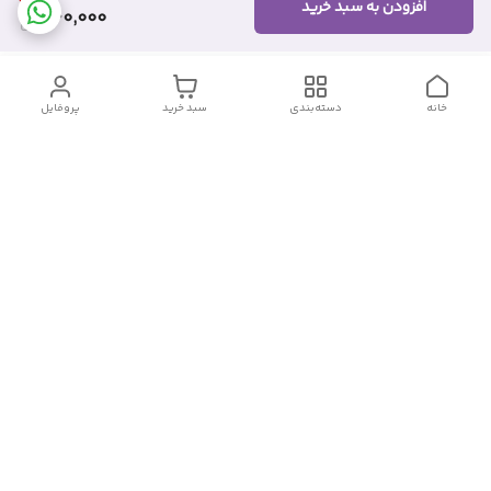
افزودن به سبد خرید
460,000
خانه
دسته‌بندی
سبد خرید
پروفایل
دسترسی سریع
تماس با ما
شکایات
درباره ما
قوانین و مقررات
سیاست حریم خصوصی
شماره تماس
09382140833
آدرس ایمیل
Momtaz_cosmetic@gmail.com