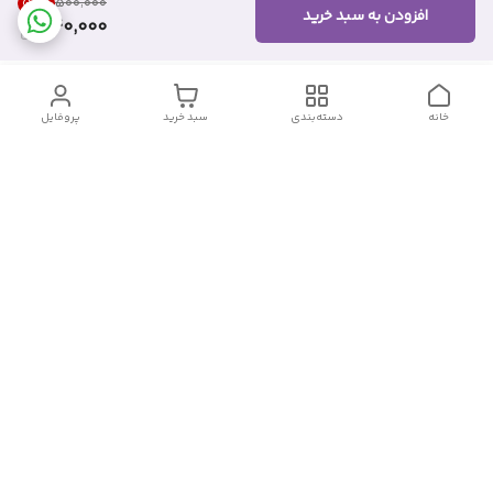
52
%
۵۰۰٬۰۰۰
افزودن به سبد خرید
240,000
خانه
دسته‌بندی
سبد خرید
پروفایل
دسترسی سریع
تماس با ما
شکایات
درباره ما
قوانین و مقررات
سیاست حریم خصوصی
شماره تماس
09382140833
آدرس ایمیل
Momtaz_cosmetic@gmail.com