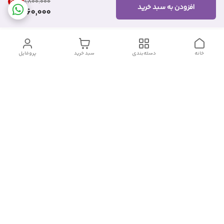
46
%
۱٬۸۰۰٬۰۰۰
افزودن به سبد خرید
960,000
خانه
دسته‌بندی
سبد خرید
پروفایل
دسترسی سریع
تماس با ما
شکایات
درباره ما
قوانین و مقررات
سیاست حریم خصوصی
شماره تماس
09382140833
آدرس ایمیل
Momtaz_cosmetic@gmail.com