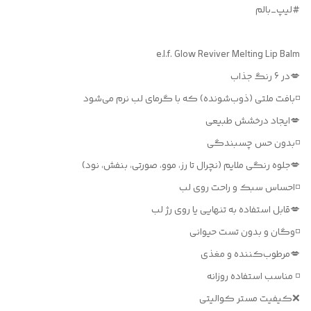
#لیپ_بالم
e.l.f. Glow Reviver Melting Lip Balm
💋در 6 رنگ جذاب
◽️بافت ملتی (ذوب‌شونده) که با گرمای لب نرم می‌شود
💋ایجاد درخشش طبیعی
◽️بدون حس چسبندگی
💋جلوه رنگی ملایم (نچرال تا رز، موو، صورتی، بنفش، نود)
◽️احساس سبک و راحت روی لب
💋قابل استفاده به ‌تنهایی یا روی رژ لب
◽️وگان و بدون تست حیوانی
💋مرطوب‌کننده و مغذی
◽️ مناسب استفاده روزانه
❌کیفیت مستر کوالیتی