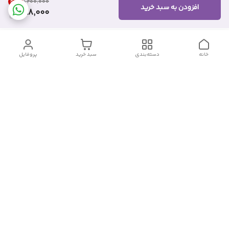
41
%
۱٬۲۰۰٬۰۰۰
افزودن به سبد خرید
698,000
خانه
دسته‌بندی
سبد خرید
پروفایل
دسترسی سریع
تماس با ما
شکایات
درباره ما
قوانین و مقررات
سیاست حریم خصوصی
شماره تماس
09382140833
آدرس ایمیل
Momtaz_cosmetic@gmail.com