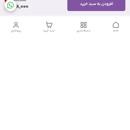
18
%
۹۰۰٬۰۰۰
افزودن به سبد خرید
738,000
خانه
دسته‌بندی
سبد خرید
پروفایل
دسترسی سریع
تماس با ما
شکایات
درباره ما
قوانین و مقررات
سیاست حریم خصوصی
شماره تماس
09382140833
آدرس ایمیل
Momtaz_cosmetic@gmail.com