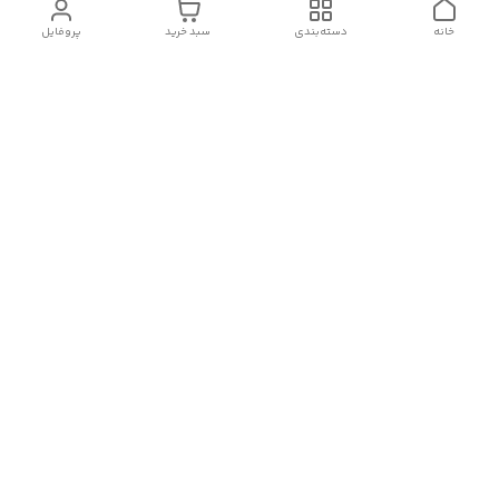
خانه
دسته‌بندی
سبد خرید
پروفایل
دسترسی سریع
تماس با ما
شکایات
درباره ما
قوانین و مقررات
سیاست حریم خصوصی
شماره تماس
09382140833
آدرس ایمیل
Momtaz_cosmetic@gmail.com