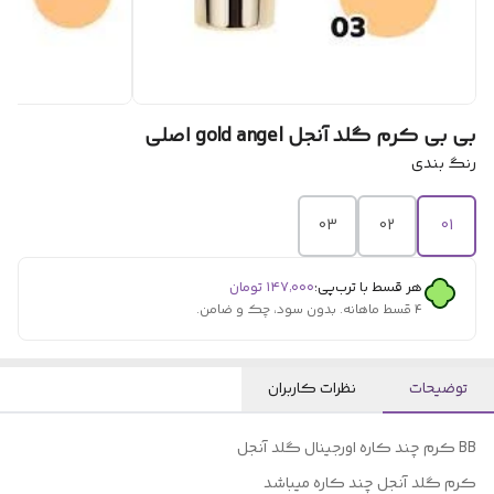
بی بی کرم گلد آنجل gold angel اصلی
رنگ بندی
03
02
01
هر قسط با ترب‌پی:
۱۴۷٬۰۰۰
تومان
۴ قسط ماهانه. بدون سود، چک و ضامن.
توضیحات
نظرات کاربران
BB کرم چند کاره اورجینال گلد آنجل
کرم گلد آنجل چند کاره میباشد