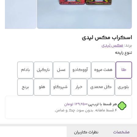
اسکراب مکس لیدی
برند:
مکس لیدی
تنوع رایحه
طلا
هفت میوه
آووکادو
عسل
نارگیل
بادام
بلوبری
گل محمدی
خیار
شیرگاو
هلو
برنج
هر قسط با ترب‌پی:
۱۲۹٬۲۵۰
تومان
۴ قسط ماهانه. بدون سود، چک و ضامن.
مشخصات
نظرات کاربران