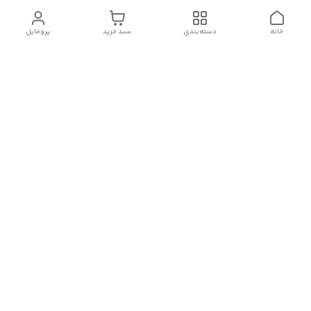
خانه
دسته‌بندی
سبد خرید
پروفایل
دسترسی سریع
تماس با ما
شکایات
درباره ما
قوانین و مقررات
سیاست حریم خصوصی
شماره تماس
09382140833
آدرس ایمیل
Momtaz_cosmetic@gmail.com