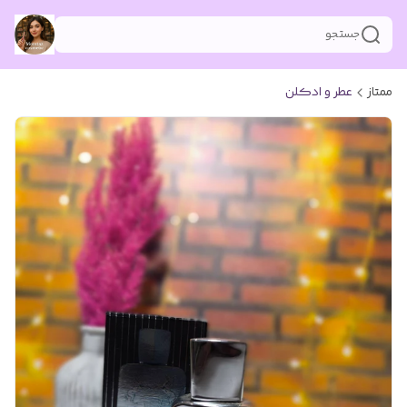
جستجو
ممتاز
عطر و ادکلن