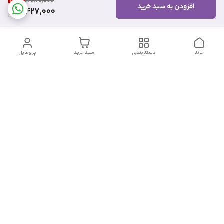
37
%
۵٬۵۲۰٬۰۰۰
افزودن به سبد خرید
3,427,000
خانه
دسته‌بندی
سبد خرید
پروفایل
دسترسی سریع
تماس با ما
شکایات
درباره ما
قوانین و مقررات
سیاست حریم خصوصی
شماره تماس
09382140833
آدرس ایمیل
Momtaz_cosmetic@gmail.com