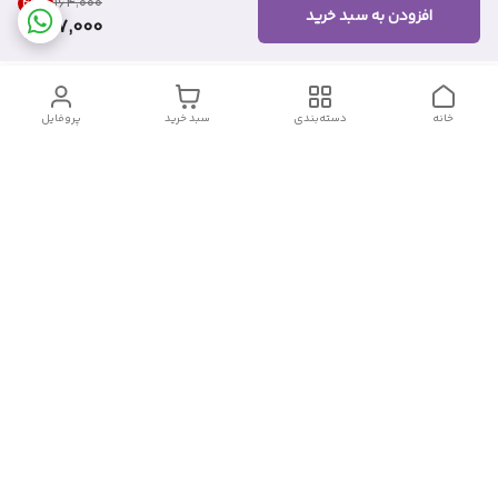
46
%
۱۶۴٬۰۰۰
افزودن به سبد خرید
87,000
خانه
دسته‌بندی
سبد خرید
پروفایل
دسترسی سریع
تماس با ما
شکایات
درباره ما
قوانین و مقررات
سیاست حریم خصوصی
شماره تماس
09382140833
آدرس ایمیل
Momtaz_cosmetic@gmail.com