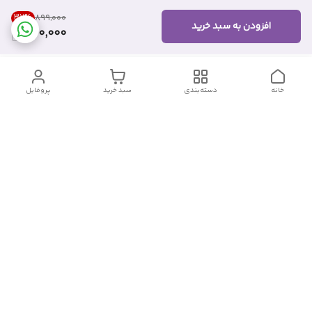
37
%
۸۹۹٬۰۰۰
افزودن به سبد خرید
560,000
خانه
دسته‌بندی
سبد خرید
پروفایل
دسترسی سریع
تماس با ما
شکایات
درباره ما
قوانین و مقررات
سیاست حریم خصوصی
شماره تماس
09382140833