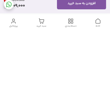
17
%
۱٬۴۶۴٬۰۰۰
افزودن به سبد خرید
1,209,000
خانه
دسته‌بندی
سبد خرید
پروفایل
دسترسی سریع
تماس با ما
شکایات
درباره ما
قوانین و مقررات
سیاست حریم خصوصی
شماره تماس
09382140833
آدرس ایمیل
Momtaz_cosmetic@gmail.com