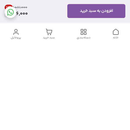
21
%
۱٬۰۸۱٬۰۰۰
افزودن به سبد خرید
846,000
خانه
دسته‌بندی
سبد خرید
پروفایل
دسترسی سریع
تماس با ما
شکایات
درباره ما
قوانین و مقررات
سیاست حریم خصوصی
شماره تماس
09382140833