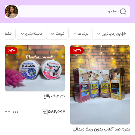
جستجو
پربازدیدترین
برندها
قیمت
دسته‌بندی
فقط مح
%
20
%
37
کرم شیرالاغ
۵۸۲٬۰۰۰
۷۳۱٬۰۰۰
کرم ضد آفتاب بدون رنگ وکالی