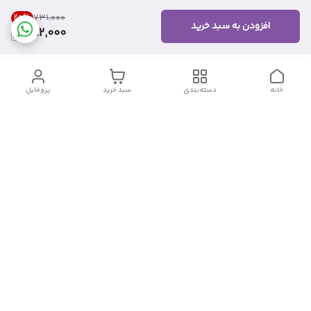
20
%
۷۳۱٬۰۰۰
افزودن به سبد خرید
582,000
خانه
دسته‌بندی
سبد خرید
پروفایل
دسترسی سریع
تماس با ما
شکایات
درباره ما
قوانین و مقررات
سیاست حریم خصوصی
شماره تماس
09382140833