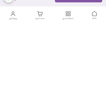
خانه
دسته‌بندی
سبد خرید
پروفایل
دسترسی سریع
تماس با ما
شکایات
درباره ما
قوانین و مقررات
سیاست حریم خصوصی
شماره تماس
09382140833
آدرس ایمیل
Momtaz_cosmetic@gmail.com