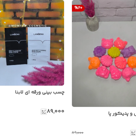
%
20
چسب بینی ورقه ای لابنا
۸۹٬۰۰۰
 پدیکور پا
۸۹٬۰۰۰