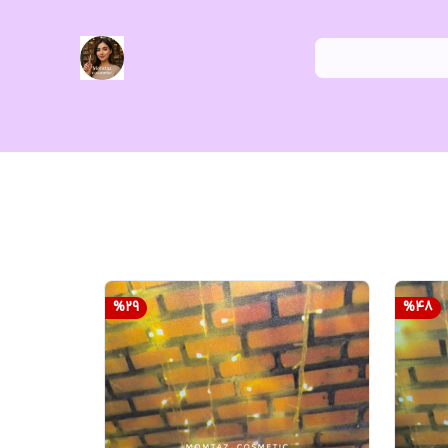
%
29
%
48