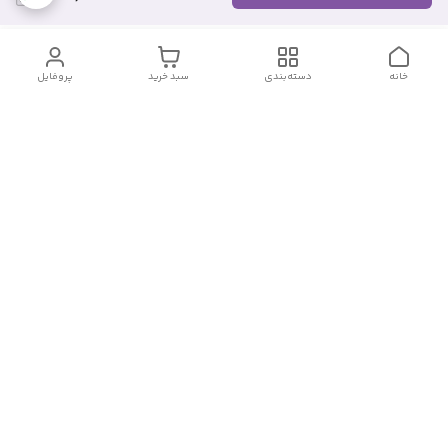
خانه
دسته‌بندی
سبد خرید
پروفایل
دسترسی سریع
تماس با ما
شکایات
درباره ما
قوانین و مقررات
سیاست حریم خصوصی
شماره تماس
09382140833
آدرس ایمیل
Momtaz_cosmetic@gmail.com