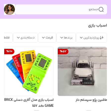
جستجو
اسباب بازی
پربازدیدترین
برندها
قیمت
دسته‌بندی
فقط مح
%
70
%
57
ماشین پژو سیستم دار
اسباب بازی مدل آتاری دستی BRICK
GAME کد 157