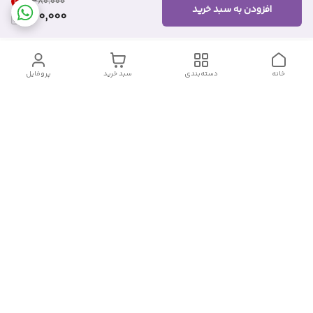
21
%
۳۸۰٬۰۰۰
افزودن به سبد خرید
300,000
خانه
دسته‌بندی
سبد خرید
پروفایل
دسترسی سریع
تماس با ما
شکایات
درباره ما
قوانین و مقررات
سیاست حریم خصوصی
شماره تماس
09382140833
آدرس ایمیل
Momtaz_cosmetic@gmail.com