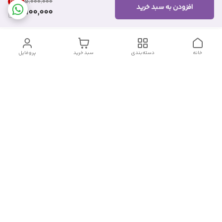
38
%
۵٬۰۰۰٬۰۰۰
افزودن به سبد خرید
3,100,000
خانه
دسته‌بندی
سبد خرید
پروفایل
دسترسی سریع
تماس با ما
شکایات
درباره ما
قوانین و مقررات
سیاست حریم خصوصی
شماره تماس
09382140833
آدرس ایمیل
Momtaz_cosmetic@gmail.com