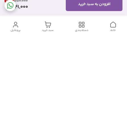
38
%
۵۵۰٬۰۰۰
افزودن به سبد خرید
341,000
خانه
دسته‌بندی
سبد خرید
پروفایل
دسترسی سریع
تماس با ما
شکایات
درباره ما
قوانین و مقررات
سیاست حریم خصوصی
شماره تماس
09382140833
آدرس ایمیل
Momtaz_cosmetic@gmail.com