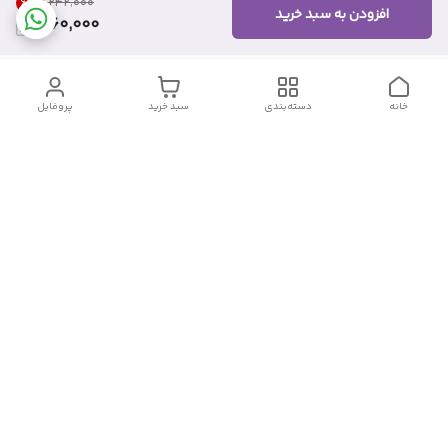
6
%
۱٬۲۴۲٬۰۰۰
افزودن به سبد خرید
1,160,000
خانه
دسته‌بندی
سبد خرید
پروفایل
دسترسی سریع
تماس با ما
شکایات
درباره ما
قوانین و مقررات
سیاست حریم خصوصی
شماره تماس
09382140833
آدرس ایمیل
Momtaz_cosmetic@gmail.com